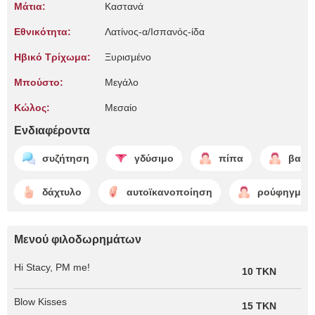
Μάτια:
Καστανά
Εθνικότητα:
Λατίνος-α/Ισπανός-ίδα
Ηβικό Τρίχωμα:
Ξυρισμένο
Μπούστο:
Μεγάλο
Κώλος:
Μεσαίο
Ενδιαφέροντα
συζήτηση
γδύσιμο
πίπα
βαθύ
δάχτυλο
αυτοϊκανοποίηση
ρούφηγμα 
Μενού φιλοδωρημάτων
Hi Stacy, PM me!
10 TKN
Blow Kisses
15 TKN