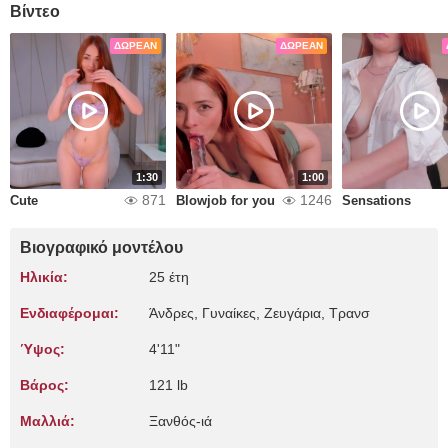
Βίντεο
ΔΩΡΕΆΝ
ΔΩΡΕΆΝ
1:30
1:00
871
1246
Cute
Blowjob for you
Sensations
Βιογραφικό μοντέλου
Ηλικία:
25 έτη
Ενδιαφέρομαι:
Άνδρες, Γυναίκες, Zευγάρια, Τρανσ
Ύψος:
4'11"
Βάρος:
121 lb
Μαλλιά:
Ξανθός-ιά