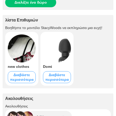
Διαλέξτε ένα δώρο
λίστα Επιθυμιών
Βοηθήστε το μοντέλο
StacyWoods
να εκπληρώσει μια ευχή!
new clothes
Domi
Διαβάστε
Διαβάστε
περισσότερα
περισσότερα
Ακολουθήσεις
+2.2K
Ακολουθήσεις