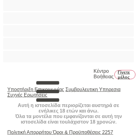
Τεράστια Βυζιά
Τριχωτό μουνάκι
Φετίχ
Φοιτήτριες
Χυσίματα
Κέντρο
Γίνετε
Βοήθειας
μέλος
Υποστήριξη Επικοινωνίας
Συμβουλευτικη Υπηρεσια
Συχνές Ερωτήσεις
Αυτή η ιστοσελίδα περιορίζεται αυστηρά σε
ενήλικες 18 ετών και άνω.
Όλα τα μοντέλα που εμφανίζονται σε αυτή την
ιστοσελίδα είναι τουλάχιστον 18 χρονών.
Πολιτική Απορρήτου
Όροι & Προϋποθέσεις
2257