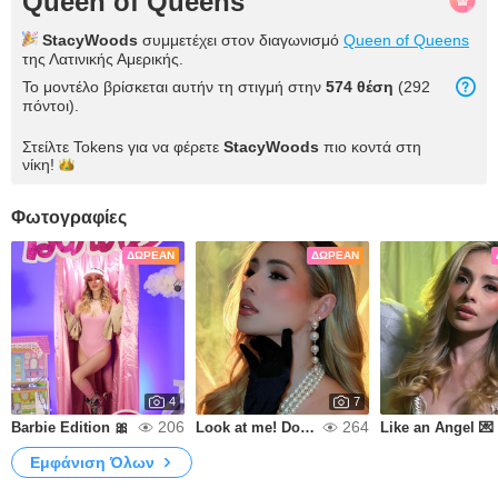
Queen of Queens
StacyWoods
συμμετέχει στον διαγωνισμό
Queen of Queens
της Λατινικής Αμερικής.
Το μοντέλο βρίσκεται αυτήν τη στιγμή στην
574 θέση
(292
πόντοι).
Στείλτε Tokens για να φέρετε
StacyWoods
πιο κοντά στη
νίκη!
Φωτογραφίες
ΔΩΡΕΆΝ
ΔΩΡΕΆΝ
4
7
206
264
Barbie Edition 🎀
Look at me! Don't stop doing it💥
Like an Angel 💌
Εμφάνιση Όλων